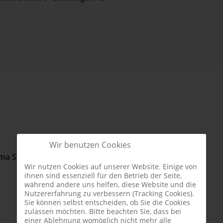
Wir benutzen Cookies
Wir nutzen Cookies auf unserer Website. Einige von
ihnen sind essenziell für den Betrieb der Seite,
während andere uns helfen, diese Website und die
Nutzererfahrung zu verbessern (Tracking Cookies).
Sie können selbst entscheiden, ob Sie die Cookies
zulassen möchten. Bitte beachten Sie, dass bei
einer Ablehnung womöglich nicht mehr alle