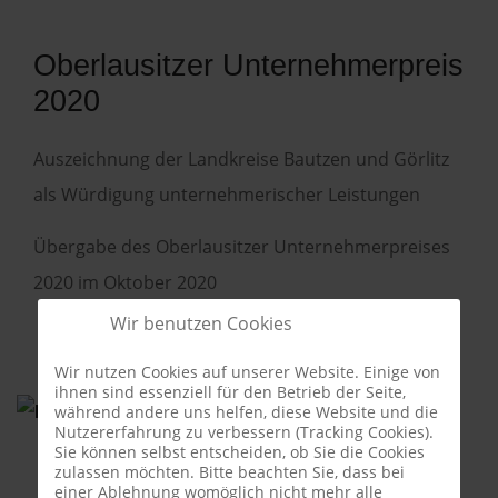
Oberlausitzer Unternehmerpreis
2020
Auszeichnung der Landkreise Bautzen und Görlitz
als Würdigung unternehmerischer Leistungen
Übergabe des Oberlausitzer Unternehmerpreises
2020 im Oktober 2020
Wir benutzen Cookies
Wir nutzen Cookies auf unserer Website. Einige von
ihnen sind essenziell für den Betrieb der Seite,
während andere uns helfen, diese Website und die
Nutzererfahrung zu verbessern (Tracking Cookies).
Sie können selbst entscheiden, ob Sie die Cookies
zulassen möchten. Bitte beachten Sie, dass bei
einer Ablehnung womöglich nicht mehr alle