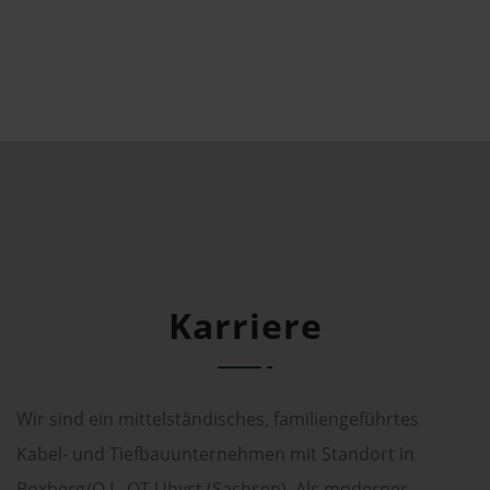
Projektbetreuung
Sachbearbeiterin Abrechnung
Karriere
Wir sind ein mittelständisches, familiengeführtes
Kabel- und Tiefbauunternehmen mit Standort in
Boxberg/O.L. OT Uhyst (Sachsen). Als moderner