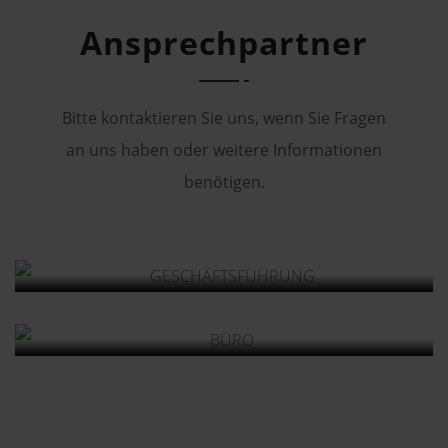
Ansprechpartner
Bitte kontaktieren Sie uns, wenn Sie Fragen
an uns haben oder weitere Informationen
Anett Schurmann
benötigen.
David Schubert
Büroorganisation | Personalmanagement |
GESCHÄFTSFÜHRUNG
Buchhaltung
DAVID SCHUBERT / DANIEL RENTSCH
BÜRO
ANETT SCHURMANN / KRISTIN GRUNER
Daniel Rentsch
Kristin Gruner
Allgemeine Geschäftsführerassistenz |